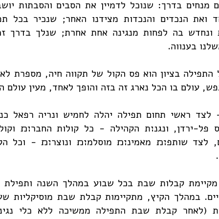
ים מנחים בדרך: שנוכל לדמיין את הסבים והסבתות יוש
ד ואת הנכדים והנכדות מצידנו האחר; שנכיר בכל תפ
 ונחדש בה לפחות מנגינה אחת אחרת; שנלך בדרך זכ
לנו בענווה.
התפילה בציון הוא פס הקול של תקווה חיה, מספרת לא
פש, עולם בו הכל נארג זה בזה והופך לאחד, מעין עולם ה
- לצד ראשי תחום תפילה יהלה לחמיש ונריה רפאל כנפו
 פל-ירדן, ונגנ׊ת הקהילה - כל קולות החבר׊׉ וקול
ם, לצד שותפ׊׉ מאמינ׊׉ מוסלמ׊׉ ונוצר׊׉ - וכל הקו
 מקיימת קבלות שבת בכל שבוע במהלך השנה ותפילת 
ים. במהלך הקיץ, מתקיימות קבלת שבת מוסיקליות שעה
 (לאחר קבלת שבת התפילה ממשיכה ללא כלי נגינה