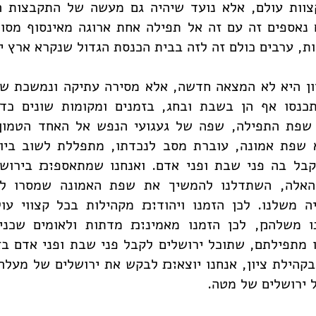
צוות עולם, אלא נועד שיהיה גם מעשה של התקבצות ה
נאספים זה עם זה אל תפילה אחת ארוגה מאינסוף מסור
ות, ערבים כולם זה לזה בבית הכנסת הגדול שנקרא ארץ י
ון היא לא המצאה חדשה, אלא מסירה עתיקה ונמשכת של
כנסו אף הן בשבת ובחג, בזמנים ומקומות שונים כד
שפת התפילה, שפה של געגועי הנפש אל האחד הטמון
 שפת אמונה, עוברת מסב לנכדתו, מתפללת לשוב ביום
לקבל בה פני שבת ופני אדם. ואנחנו שמתאספ׊׉ בירושל
האלה, השתדלנו להמשיך את שפת האמונה שמסרו לנו
יה משלנו. לכן הזמנו ויהוד׊׉ מקהילות בכל קצווי עו
ו משלה׋, לכן הזמנו מאמינ׊׉ מדתות ולאומים שכנ
 מתפילתם, שתוכל ירושלים לקבל פני שבת ופני אדם בז
קהילת ציון, אנחנו יוצא׊׉ לבקש את ירושלים של מעלה
 ירושלים של מטה.