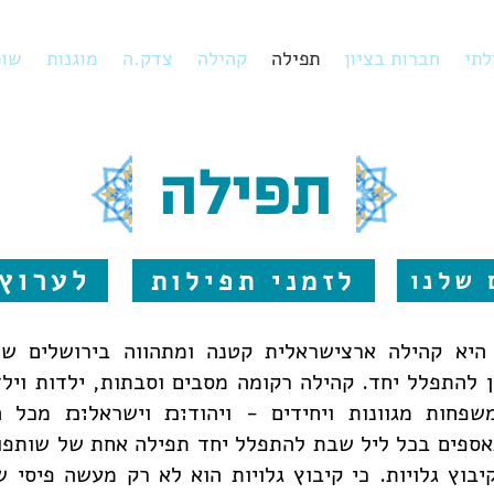
לתי
חברות בציון
תפילה
קהילה
צדק.ה
מוגנות
שות
תפילה
לערוץ
לזמני תפילות
 שלנו
ן היא קהילה ארצישראלית קטנה ומתהווה בירושלים ש
 להתפלל יחד. קהילה רקומה מסבים וסבתות, ילדות וילד
משפחות מגוונות ויחידים - ויהוד׊׉ וישראל׊׉ מכל ה
ספים בכל ליל שבת להתפלל יחד תפילה אחת של שותפות
בוץ גלויות. כי קיבוץ גלויות הוא לא רק מעשה פיסי 