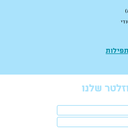
)
די
תפילות
זלטר שלנו