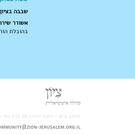
שבבה בציון
אשורר שירה
בהובלת הורי
משכן ציון - רחוב יהודה 29 (בין בתי הספר פלך ואפרתה)
ommunity@zion-jerusalem.org.il