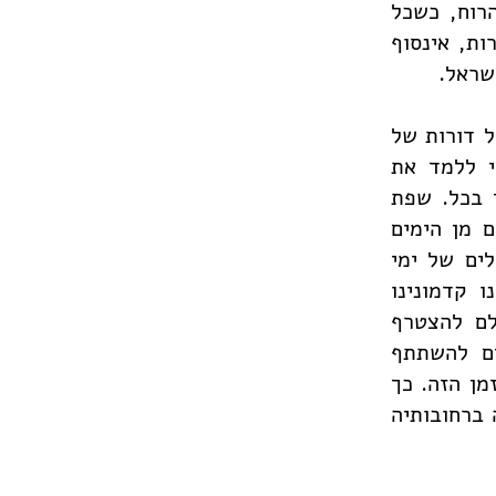
רוח, כשכל
ות, אינסוף
שראל.
 דורות של
י ללמד את
 בכל. שפת
 מן הימים
ים של ימי
 קדמונינו
לם להצטרף
ים להשתתף
מן הזה. כך
 ברחובותיה