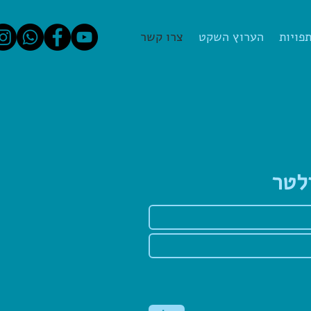
פויות
הערוץ השקט
צרו קשר
לטר