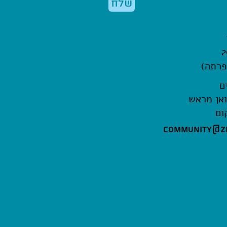
שלח
אן מראש
ום
community@zi